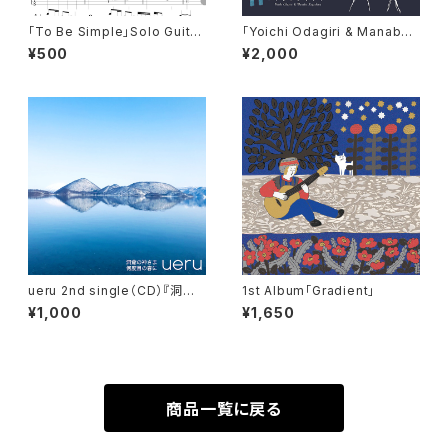
「To Be Simple」Solo Guitar
「Yoichi Odagiri & Manabu
Score データ版（PDF）
Kagoshima」1st Album『shiz
¥500
¥2,000
uri』
ueru 2nd single（CD）『洞爺
1st Album「Gradient」
の神さま / 何度目の春に』
¥1,000
¥1,650
商品一覧に戻る